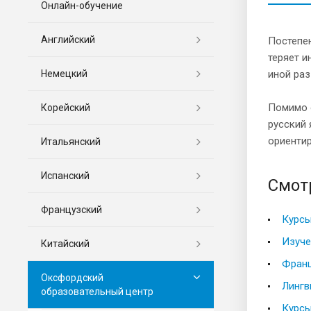
Онлайн-обучение
Английский
Постепен
теряет и
Немецкий
иной раз
Помимо 
Корейский
русский 
ориентир
Итальянский
Испанский
Смот
Французский
Курсы
Изуче
Китайский
Франц
Оксфордский
Лингв
образовательный центр
Курсы