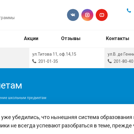
ограммы
Акции
Отзывы
Контакты
ул.Титова 11, оф.14,15
ул.В. де Генн
201-01-35
201-80-40
метам
ение школьным предметам
 уже убедились, что нынешняя система образования 
ики не всегда успевают разобраться в теме, прежде 