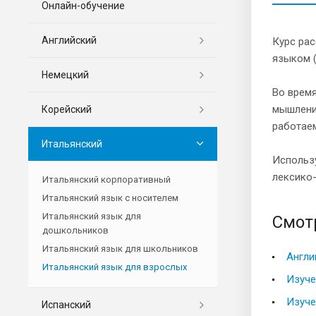
Онлайн-обучение
Английский
Курс рас
языком 
Немецкий
Во время
мышлени
Корейский
работае
Итальянский
Использу
лексико-
Итальянский корпоративный
Итальянский язык с носителем
Итальянский язык для
Смот
дошкольников
Итальянский язык для школьников
Англи
Итальянский язык для взрослых
Изуче
Изуче
Испанский