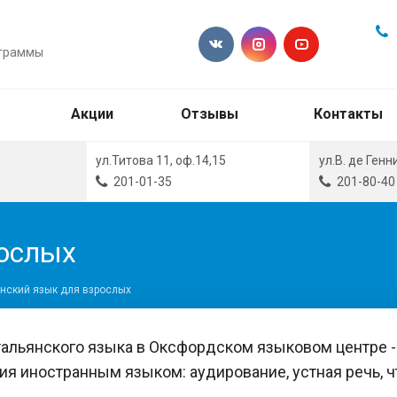
ограммы
Акции
Отзывы
Контакты
ул.Титова 11, оф.14,15
ул.В. де Генн
201-01-35
201-80-40
рослых
нский язык для взрослых
тальянского языка в Оксфордском языковом центре -
ия иностранным языком: аудирование, устная речь, чт